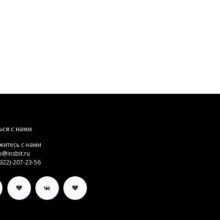
ься с нами
житесь с нами
p@insbit.ru
(922)-207-23-56