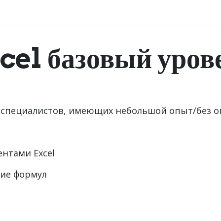
аправления обучения
Сведения об образовательной организации
cel базовый уров
специалистов, имеющих небольшой опыт/без оп
ентами Excel
ние формул