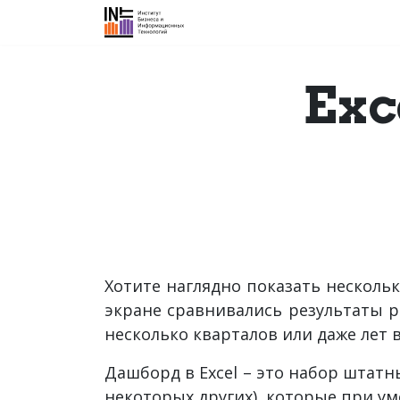
Об институте
График курсов
Н
Exc
Хотите наглядно показать несколь
экране сравнивались результаты р
несколько кварталов или даже лет в
Дашборд в Excel – это набор штат
некоторых других), которые при у