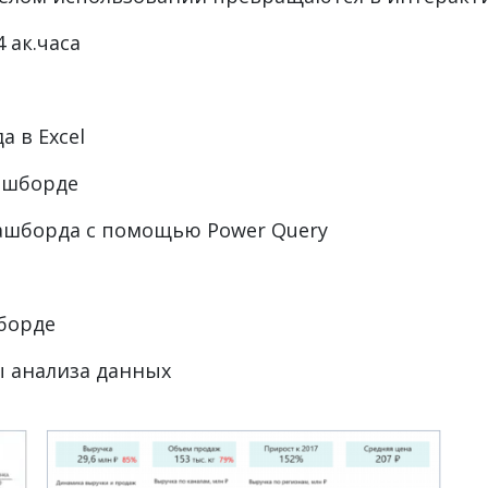
4 ак.часа
 в Excel
дашборде
дашборда с помощью Power Query
борде
ы анализа данных