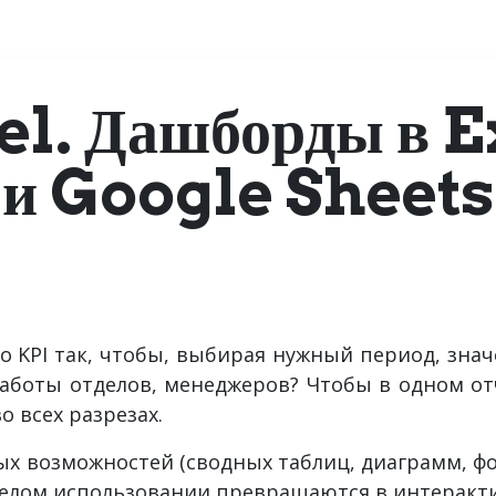
аправления обучения
Сведения об образовательной организации
el. Дашборды в E
и Google Sheets
ко KPI так, чтобы, выбирая нужный период, зна
аботы отделов, менеджеров? Чтобы в одном от
о всех разрезах.
ных возможностей (сводных таблиц, диаграмм, ф
мелом использовании превращаются в интеракт