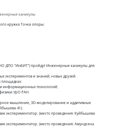
женерные каникулы
ого кружка Точка опоры:
АНО ДПО "ИнБИТ") пройдут Инженерные каникулы для
ных экспериментов и знаний, новых друзей.
х площадках:
а и информационных технологий;
офизики УрО РАН.
нерное мышление, 3D-моделирование и аддитивные
йбышева 41).
изик экспериментатор. (место проведения: Куйбышева
зик экспериментатор. (место проведения: Амундсена