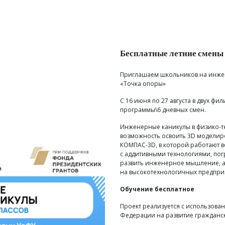
аправления обучения
Сведения об образовательной организации
Бесплатные летние смены 
Приглашаем школьников на инжен
«Точка опоры»
С 16 июня по 27 августа в двух ф
программы\6 дневных смен.
Инженерные каникулы в физико-т
возможность освоить 3D модели
КОМПАС-3D, в которой работают в
с аддитивными технологиями, пог
развить инженерное мышление, а
на высокотехнологичных предпри
Обучение бесплатное
Проект реализуется с использова
Федерации на развитие гражданс