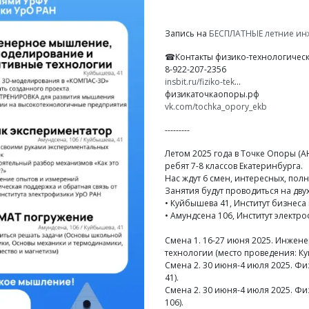
Запись на
БЕСПЛАТНЫЕ летние ин
☎Контакты физико-технологическ
8-922-207-2356
insbit.ru/fiziko-tek
...
физикаточкаопоры.рф
vk.com/tochka_opory_ekb
---------
Летом 2025 года в Точке Опоры (
ребят 7-8 классов Екатеринбурга.
Нас ждут 6 смен, интересных, пол
Занятия будут проводиться на дву
• Куйбышева 41, Институт бизнес
• Амундсена 106, Институт электр
Смена 1. 16-27 июня 2025. Инже
технологии (место проведения: Ку
Смена 2. 30 июня-4 июля 2025. Ф
41).
Смена 2. 30 июня-4 июля 2025. Фи
106).