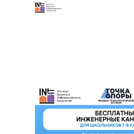
Об институте
График курсов
Н