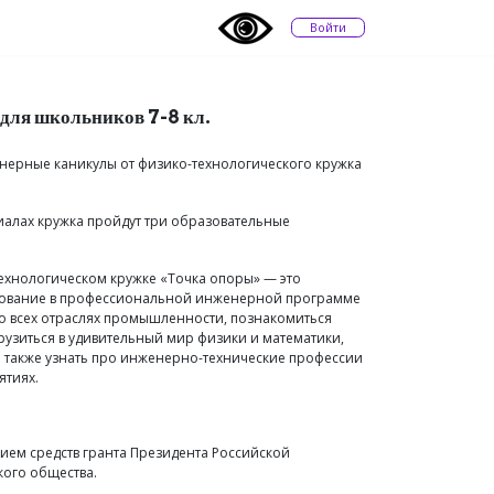
Войти
для школьников 7-8 кл.
ерные каникулы от физико-технологического кружка
илиалах кружка пройдут три образовательные
ехнологическом кружке «Точка опоры» — это
рование в профессиональной инженерной программе
о всех отраслях промышленности, познакомиться
рузиться в удивительный мир физики и математики,
 также узнать про инженерно-технические профессии
ятиях.
нием средств гранта Президента Российской
кого общества.