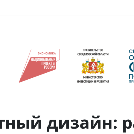
аправления обучения
Сведения об образовательной организации
ный дизайн: р