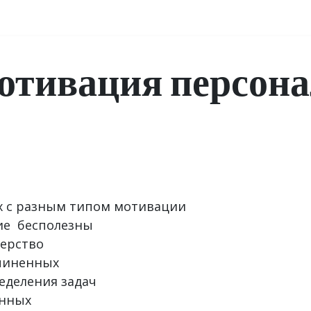
аправления обучения
Сведения об образовательной организации
отивация персона
х с разным типом мотивации
ие бесполезны
ерство
дчиненных
еделения задач
енных