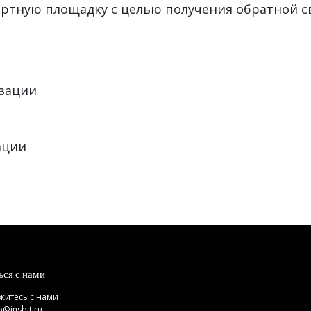
ертную площадку с целью получения обратной с
изации
ации
ься с нами
житесь с нами
p@insbit.ru