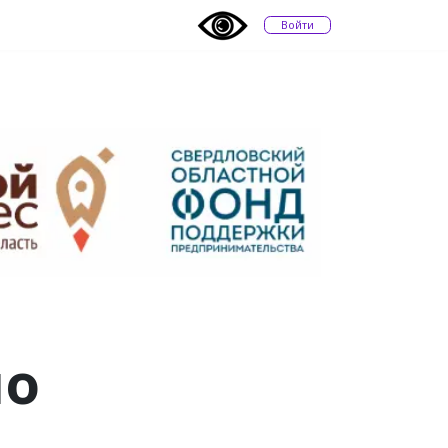
Войти
но