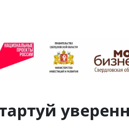
аправления обучения
Сведения об образовательной организации
тартуй уверен